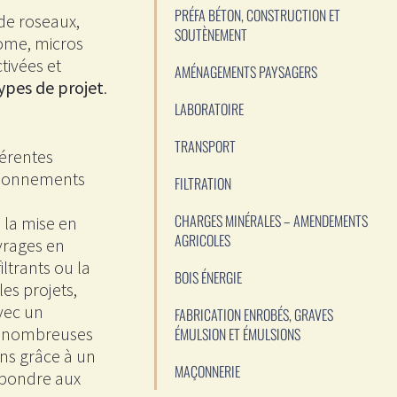
PRÉFA BÉTON, CONSTRUCTION ET
 de roseaux,
SOUTÈNEMENT
nome, micros
tivées et
AMÉNAGEMENTS PAYSAGERS
ypes de projet
.
LABORATOIRE
TRANSPORT
férentes
nsionnements
FILTRATION
CHARGES MINÉRALES – AMENDEMENTS
 la mise en
AGRICOLES
uvrages en
ltrants ou la
BOIS ÉNERGIE
es projets,
vec un
FABRICATION ENROBÉS, GRAVES
s nombreuses
ÉMULSION ET ÉMULSIONS
ns grâce à un
MAÇONNERIE
répondre aux