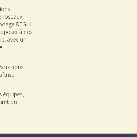
tions
e roseaux,
épandage REGUL
roposer à nos
ue, avec un
e
avaux nous
îtrise
s équipes,
tant
du